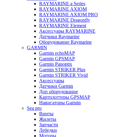
RAYMARINE a Series
RAYMARINE AXIOM
RAYMARINE AXIOM PRO
RAYMARINE Dragonfly
RAYMARINE Element
Аксессуары RAYMARINE
Датчики Raymarine
Оборудование Raymarine
GARMIN
Garmin echoMAP
Garmin GPSMAP
Garmin Panoptix
Garmin STRIKER Plus
Garmin STRIKER Vivid
Аксессуары
Датчики Garmin
Доп оборудование
Картплоттеры GPSMAP
Навигаторы Garmin
Sea pro
Винты
Жилеты
Запчасти
Лебедки
Моторы