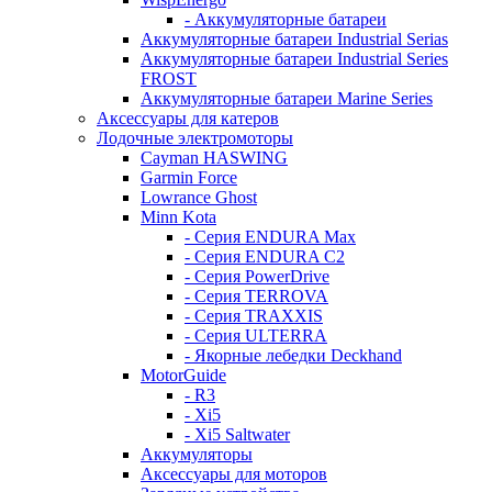
- Аккумуляторные батареи
Аккумуляторные батареи Industrial Serias
Аккумуляторные батареи Industrial Series
FROST
Аккумуляторные батареи Marine Series
Аксессуары для катеров
Лодочные электромоторы
Cayman HASWING
Garmin Force
Lowrance Ghost
Minn Kota
- Серия ENDURA Max
- Серия ENDURA C2
- Серия PowerDrive
- Серия TERROVA
- Серия TRAXXIS
- Серия ULTERRA
- Якорные лебедки Deckhand
MotorGuide
- R3
- Xi5
- Xi5 Saltwater
Аккумуляторы
Аксессуары для моторов