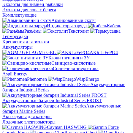
Эхолоты для зимней рыбалки
Эхолоты для лова с берега
Комплектующие
Армированный скотч
Индикаторы заряда
Кабель
Разъёмы
Текстолит
Термоусадка
Крепления для эхолота
Аккумуляторы
AGM / GEL
АКБ LiFePO4
Блоки питания и ЗУ
Свинцово-кислотные
Солнечная энергетика
Aspil Energy
Phenomen
WispEnergo
Аккумуляторные
батареи Industrial Serias
Аккумуляторные батареи Industrial Series FROST
Аккумуляторные
батареи Marine Series
Аксессуары для катеров
Лодочные электромоторы
Cayman HASWING
Garmin Force
Lowrance Ghost