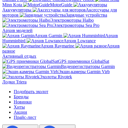
Minn Kota
MotorGuide
Аккумуляторы
Аксессуары для
моторов
Зарядные устройства
Электромоторы Haibo
Электромоторы Sea Pro
Архив моделей
Архив Garmin
Архив
Humminbird
Архив Lowrance
Архив Raymarine
Архив
разное
Активный отдых
GPS приемники GlobalSat
Видеорегистраторы Garmin
Экшн-камеры Garmin Virb
Эхолоты Rivotek
Лодки Triera
Подобрать эхолот
Бренды
Новинки
Хиты
Акции
Прайс-лист