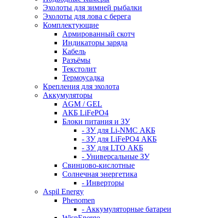
Эхолоты для зимней рыбалки
Эхолоты для лова с берега
Комплектующие
Армированный скотч
Индикаторы заряда
Кабель
Разъёмы
Текстолит
Термоусадка
Крепления для эхолота
Аккумуляторы
AGM / GEL
АКБ LiFePO4
Блоки питания и ЗУ
- ЗУ для Li-NMC АКБ
- ЗУ для LiFePO4 АКБ
- ЗУ для LTO АКБ
- Универсальные ЗУ
Свинцово-кислотные
Солнечная энергетика
- Инверторы
Aspil Energy
Phenomen
- Аккумуляторные батареи
WispEnergo