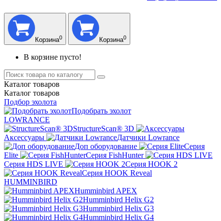
0
0
Корзина
Корзина
В корзине пусто!
Каталог
товаров
Каталог
товаров
Подбор эхолота
Подобрать эхолот
LOWRANCE
StructureScan® 3D
Аксессуары
Датчики Lowrance
Доп оборудование
Серия
Elite
Серия FishHunter
Серия HDS LIVE
Серия HOOK 2
Серия HOOK Reveal
HUMMINBIRD
Humminbird APEX
Humminbird Helix G2
Humminbird Helix G3
Humminbird Helix G4