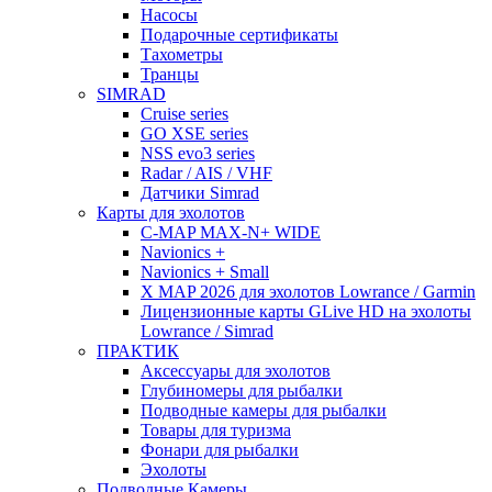
Насосы
Подарочные сертификаты
Тахометры
Транцы
SIMRAD
Cruise series
GO XSE series
NSS evo3 series
Radar / AIS / VHF
Датчики Simrad
Карты для эхолотов
C-MAP MAX-N+ WIDE
Navionics +
Navionics + Small
X MAP 2026 для эхолотов Lowrance / Garmin
Лицензионные карты GLive HD на эхолоты
Lowrance / Simrad
ПРАКТИК
Аксессуары для эхолотов
Глубиномеры для рыбалки
Подводные камеры для рыбалки
Товары для туризма
Фонари для рыбалки
Эхолоты
Подводные Камеры