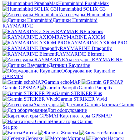
Humminbird PiranhaMax
Humminbird SOLIX G3
Аксессуары Humminbird
Датчики Humminbird
RAYMARINE
RAYMARINE a Series
RAYMARINE AXIOM
RAYMARINE AXIOM PRO
RAYMARINE Dragonfly
RAYMARINE Element
Аксессуары RAYMARINE
Датчики Raymarine
Оборудование Raymarine
GARMIN
Garmin echoMAP
Garmin GPSMAP
Garmin Panoptix
Garmin STRIKER Plus
Garmin STRIKER Vivid
Аксессуары
Датчики Garmin
Доп оборудование
Картплоттеры GPSMAP
Навигаторы Garmin
Sea pro
Винты
Жилеты
Запчасти
Лебедки
Моторы
Насосы