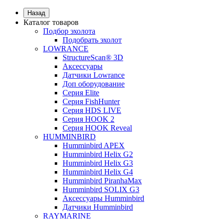
Назад
Каталог товаров
Подбор эхолота
Подобрать эхолот
LOWRANCE
StructureScan® 3D
Аксессуары
Датчики Lowrance
Доп оборудование
Серия Elite
Серия FishHunter
Серия HDS LIVE
Серия HOOK 2
Серия HOOK Reveal
HUMMINBIRD
Humminbird APEX
Humminbird Helix G2
Humminbird Helix G3
Humminbird Helix G4
Humminbird PiranhaMax
Humminbird SOLIX G3
Аксессуары Humminbird
Датчики Humminbird
RAYMARINE