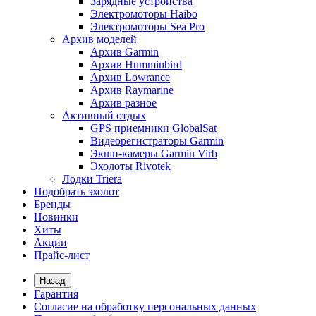
Зарядные устройства
Электромоторы Haibo
Электромоторы Sea Pro
Архив моделей
Архив Garmin
Архив Humminbird
Архив Lowrance
Архив Raymarine
Архив разное
Активный отдых
GPS приемники GlobalSat
Видеорегистраторы Garmin
Экшн-камеры Garmin Virb
Эхолоты Rivotek
Лодки Triera
Подобрать эхолот
Бренды
Новинки
Хиты
Акции
Прайс-лист
Назад
Гарантия
Согласие на обработку персональных данных