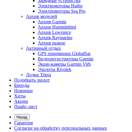
Зарядные устройства
Электромоторы Haibo
Электромоторы Sea Pro
Архив моделей
Архив Garmin
Архив Humminbird
Архив Lowrance
Архив Raymarine
Архив разное
Активный отдых
GPS приемники GlobalSat
Видеорегистраторы Garmin
Экшн-камеры Garmin Virb
Эхолоты Rivotek
Лодки Triera
Подобрать эхолот
Бренды
Новинки
Хиты
Акции
Прайс-лист
Назад
Гарантия
Согласие на обработку персональных данных