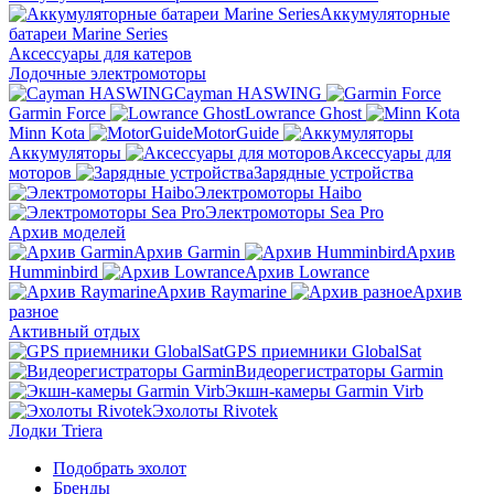
Аккумуляторные
батареи Marine Series
Аксессуары для катеров
Лодочные электромоторы
Cayman HASWING
Garmin Force
Lowrance Ghost
Minn Kota
MotorGuide
Аккумуляторы
Аксессуары для
моторов
Зарядные устройства
Электромоторы Haibo
Электромоторы Sea Pro
Архив моделей
Архив Garmin
Архив
Humminbird
Архив Lowrance
Архив Raymarine
Архив
разное
Активный отдых
GPS приемники GlobalSat
Видеорегистраторы Garmin
Экшн-камеры Garmin Virb
Эхолоты Rivotek
Лодки Triera
Подобрать эхолот
Бренды