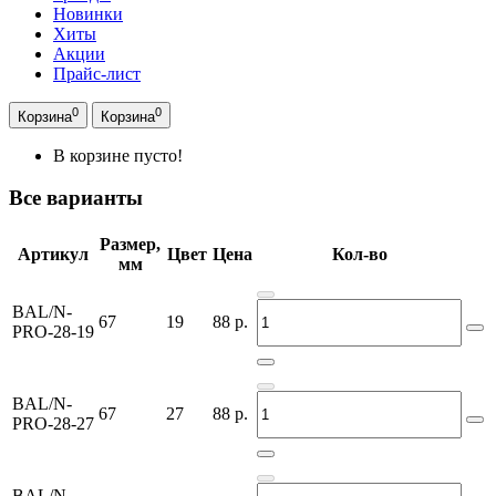
Новинки
Хиты
Акции
Прайс-лист
0
0
Корзина
Корзина
В корзине пусто!
Все варианты
Размер,
Артикул
Цвет
Цена
Кол-во
мм
BAL/N-
67
19
88
р.
PRO-28-19
BAL/N-
67
27
88
р.
PRO-28-27
BAL/N-