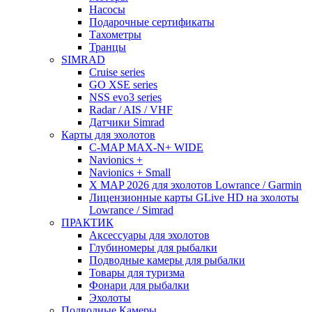
Насосы
Подарочные сертификаты
Тахометры
Транцы
SIMRAD
Cruise series
GO XSE series
NSS evo3 series
Radar / AIS / VHF
Датчики Simrad
Карты для эхолотов
C-MAP MAX-N+ WIDE
Navionics +
Navionics + Small
X MAP 2026 для эхолотов Lowrance / Garmin
Лицензионные карты GLive HD на эхолоты
Lowrance / Simrad
ПРАКТИК
Аксессуары для эхолотов
Глубиномеры для рыбалки
Подводные камеры для рыбалки
Товары для туризма
Фонари для рыбалки
Эхолоты
Подводные Камеры