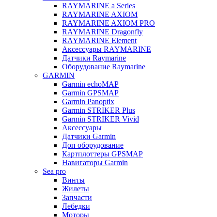
RAYMARINE a Series
RAYMARINE AXIOM
RAYMARINE AXIOM PRO
RAYMARINE Dragonfly
RAYMARINE Element
Аксессуары RAYMARINE
Датчики Raymarine
Оборудование Raymarine
GARMIN
Garmin echoMAP
Garmin GPSMAP
Garmin Panoptix
Garmin STRIKER Plus
Garmin STRIKER Vivid
Аксессуары
Датчики Garmin
Доп оборудование
Картплоттеры GPSMAP
Навигаторы Garmin
Sea pro
Винты
Жилеты
Запчасти
Лебедки
Моторы