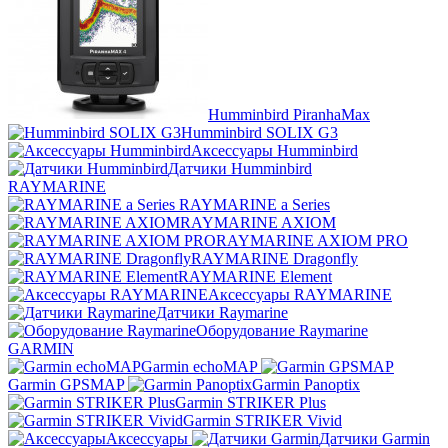
Humminbird PiranhaMax
Humminbird SOLIX G3
Аксессуары Humminbird
Датчики Humminbird
RAYMARINE
RAYMARINE a Series
RAYMARINE AXIOM
RAYMARINE AXIOM PRO
RAYMARINE Dragonfly
RAYMARINE Element
Аксессуары RAYMARINE
Датчики Raymarine
Оборудование Raymarine
GARMIN
Garmin echoMAP
Garmin GPSMAP
Garmin Panoptix
Garmin STRIKER Plus
Garmin STRIKER Vivid
Аксессуары
Датчики Garmin