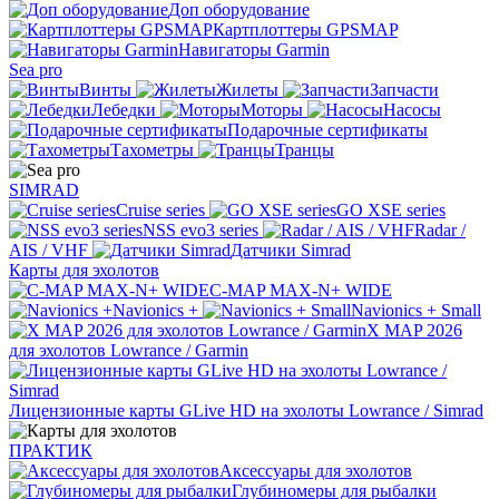
Доп оборудование
Картплоттеры GPSMAP
Навигаторы Garmin
Sea pro
Винты
Жилеты
Запчасти
Лебедки
Моторы
Насосы
Подарочные сертификаты
Тахометры
Транцы
SIMRAD
Cruise series
GO XSE series
NSS evo3 series
Radar /
AIS / VHF
Датчики Simrad
Карты для эхолотов
C-MAP MAX-N+ WIDE
Navionics +
Navionics + Small
X MAP 2026
для эхолотов Lowrance / Garmin
Лицензионные карты GLive HD на эхолоты Lowrance / Simrad
ПРАКТИК
Аксессуары для эхолотов
Глубиномеры для рыбалки