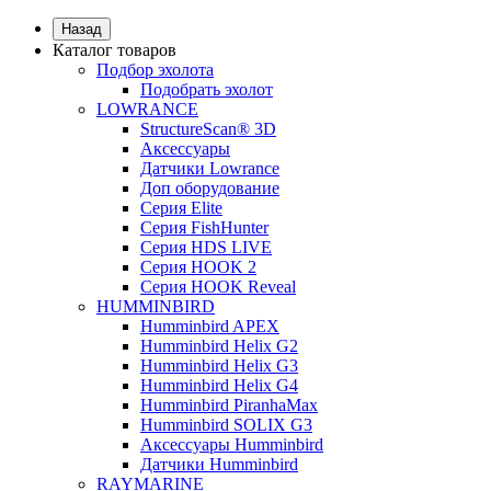
Назад
Каталог товаров
Подбор эхолота
Подобрать эхолот
LOWRANCE
StructureScan® 3D
Аксессуары
Датчики Lowrance
Доп оборудование
Серия Elite
Серия FishHunter
Серия HDS LIVE
Серия HOOK 2
Серия HOOK Reveal
HUMMINBIRD
Humminbird APEX
Humminbird Helix G2
Humminbird Helix G3
Humminbird Helix G4
Humminbird PiranhaMax
Humminbird SOLIX G3
Аксессуары Humminbird
Датчики Humminbird
RAYMARINE