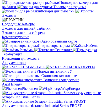
Подводные камеры для
рыбалки
Товары для туризма
Фонари для рыбалки
Эхолоты
Подводные Камеры
Эхолоты для зимней рыбалки
Эхолоты для лова с берега
Комплектующие
Армированный скотч
Индикаторы заряда
Кабель
Разъёмы
Текстолит
Термоусадка
Крепления для эхолота
Аккумуляторы
AGM / GEL
АКБ LiFePO4
Блоки питания и ЗУ
Свинцово-кислотные
Солнечная энергетика
Aspil Energy
Phenomen
WispEnergo
Аккумуляторные
батареи Industrial Serias
Аккумуляторные батареи Industrial Series FROST