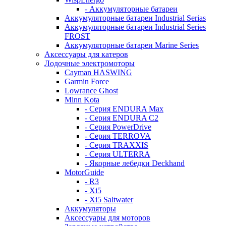
- Аккумуляторные батареи
Аккумуляторные батареи Industrial Serias
Аккумуляторные батареи Industrial Series
FROST
Аккумуляторные батареи Marine Series
Аксессуары для катеров
Лодочные электромоторы
Cayman HASWING
Garmin Force
Lowrance Ghost
Minn Kota
- Серия ENDURA Max
- Серия ENDURA C2
- Серия PowerDrive
- Серия TERROVA
- Серия TRAXXIS
- Серия ULTERRA
- Якорные лебедки Deckhand
MotorGuide
- R3
- Xi5
- Xi5 Saltwater
Аккумуляторы
Аксессуары для моторов