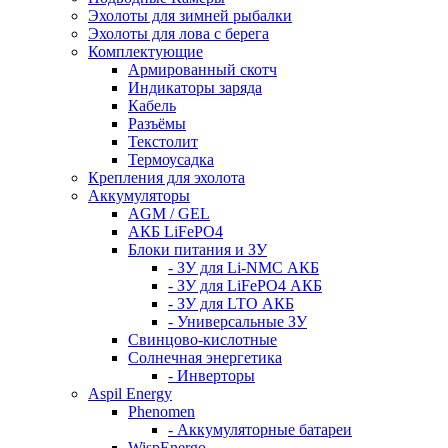
Эхолоты для зимней рыбалки
Эхолоты для лова с берега
Комплектующие
Армированный скотч
Индикаторы заряда
Кабель
Разъёмы
Текстолит
Термоусадка
Крепления для эхолота
Аккумуляторы
AGM / GEL
АКБ LiFePO4
Блоки питания и ЗУ
- ЗУ для Li-NMC АКБ
- ЗУ для LiFePO4 АКБ
- ЗУ для LTO АКБ
- Универсальные ЗУ
Свинцово-кислотные
Солнечная энергетика
- Инверторы
Aspil Energy
Phenomen
- Аккумуляторные батареи
WispEnergo