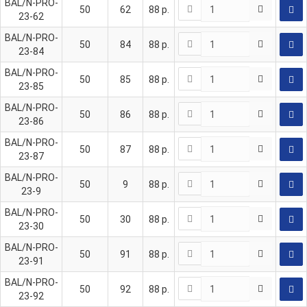
BAL/N-PRO-
50
62
88
р.
23-62
BAL/N-PRO-
50
84
88
р.
23-84
BAL/N-PRO-
50
85
88
р.
23-85
BAL/N-PRO-
50
86
88
р.
23-86
BAL/N-PRO-
50
87
88
р.
23-87
BAL/N-PRO-
50
9
88
р.
23-9
BAL/N-PRO-
50
30
88
р.
23-30
BAL/N-PRO-
50
91
88
р.
23-91
BAL/N-PRO-
50
92
88
р.
23-92