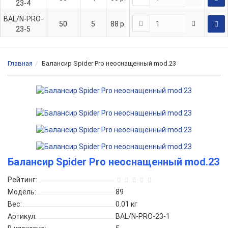
23-4
BAL/N-PRO-
50
5
88
р.
23-5
Главная
Балансир Spider Pro неоснащенный mod.23
Балансир Spider Pro неоснащенный mod.23
Рейтинг:
Модель:
89
Вес:
0.01
кг
Артикул:
BAL/N-PRO-23-1