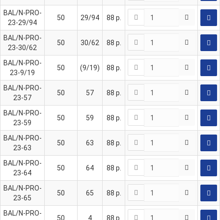
BAL/N-PRO-
50
29/94
88
р.
23-29/94
BAL/N-PRO-
50
30/62
88
р.
23-30/62
BAL/N-PRO-
50
(9/19)
88
р.
23-9/19
BAL/N-PRO-
50
57
88
р.
23-57
BAL/N-PRO-
50
59
88
р.
23-59
BAL/N-PRO-
50
63
88
р.
23-63
BAL/N-PRO-
50
64
88
р.
23-64
BAL/N-PRO-
50
65
88
р.
23-65
BAL/N-PRO-
50
4
88
р.