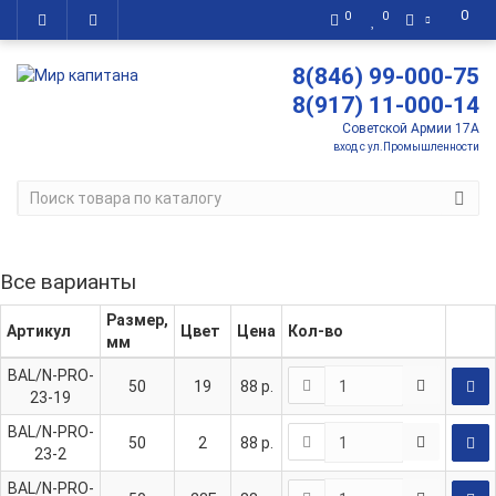
0
0
0
8(846) 99-000-75
8(917) 11-000-14
Советской Армии 17А
вход с ул.Промышленности
Все варианты
Размер,
Артикул
Цвет
Цена
Кол-во
мм
BAL/N-PRO-
50
19
88
р.
23-19
BAL/N-PRO-
50
2
88
р.
23-2
BAL/N-PRO-