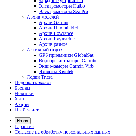
Зарядные устройства
Электромоторы Haibo
Электромоторы Sea Pro
Архив моделей
Архив Garmin
Архив Humminbird
Архив Lowrance
Архив Raymarine
Архив разное
Активный отдых
GPS приемники GlobalSat
Видеорегистраторы Garmin
Экшн-камеры Garmin Virb
Эхолоты Rivotek
Лодки Triera
Подобрать эхолот
Бренды
Новинки
Хиты
Акции
Прайс-лист
Назад
Гарантия
Согласие на обработку персональных данных