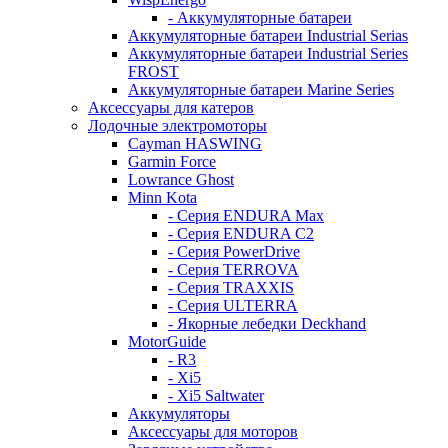
- Аккумуляторные батареи
Аккумуляторные батареи Industrial Serias
Аккумуляторные батареи Industrial Series
FROST
Аккумуляторные батареи Marine Series
Аксессуары для катеров
Лодочные электромоторы
Cayman HASWING
Garmin Force
Lowrance Ghost
Minn Kota
- Серия ENDURA Max
- Серия ENDURA C2
- Серия PowerDrive
- Серия TERROVA
- Серия TRAXXIS
- Серия ULTERRA
- Якорные лебедки Deckhand
MotorGuide
- R3
- Xi5
- Xi5 Saltwater
Аккумуляторы
Аксессуары для моторов