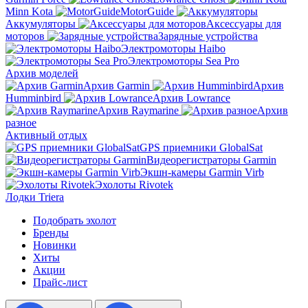
Minn Kota
MotorGuide
Аккумуляторы
Аксессуары для
моторов
Зарядные устройства
Электромоторы Haibo
Электромоторы Sea Pro
Архив моделей
Архив Garmin
Архив
Humminbird
Архив Lowrance
Архив Raymarine
Архив
разное
Активный отдых
GPS приемники GlobalSat
Видеорегистраторы Garmin
Экшн-камеры Garmin Virb
Эхолоты Rivotek
Лодки Triera
Подобрать эхолот
Бренды
Новинки
Хиты
Акции
Прайс-лист