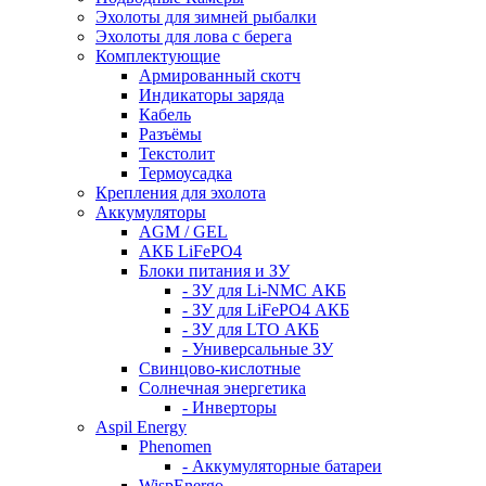
Эхолоты для зимней рыбалки
Эхолоты для лова с берега
Комплектующие
Армированный скотч
Индикаторы заряда
Кабель
Разъёмы
Текстолит
Термоусадка
Крепления для эхолота
Аккумуляторы
AGM / GEL
АКБ LiFePO4
Блоки питания и ЗУ
- ЗУ для Li-NMC АКБ
- ЗУ для LiFePO4 АКБ
- ЗУ для LTO АКБ
- Универсальные ЗУ
Свинцово-кислотные
Солнечная энергетика
- Инверторы
Aspil Energy
Phenomen
- Аккумуляторные батареи
WispEnergo