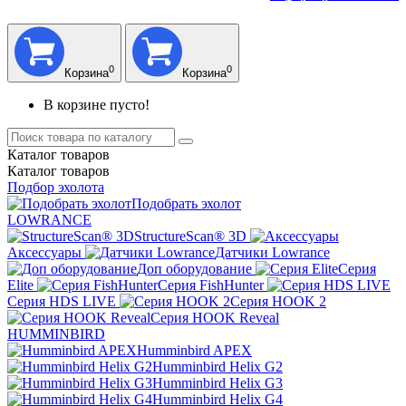
0
0
Корзина
Корзина
В корзине пусто!
Каталог
товаров
Каталог
товаров
Подбор эхолота
Подобрать эхолот
LOWRANCE
StructureScan® 3D
Аксессуары
Датчики Lowrance
Доп оборудование
Серия
Elite
Серия FishHunter
Серия HDS LIVE
Серия HOOK 2
Серия HOOK Reveal
HUMMINBIRD
Humminbird APEX
Humminbird Helix G2
Humminbird Helix G3
Humminbird Helix G4