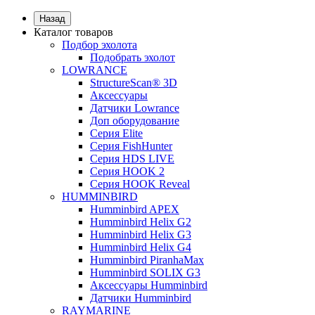
Назад
Каталог товаров
Подбор эхолота
Подобрать эхолот
LOWRANCE
StructureScan® 3D
Аксессуары
Датчики Lowrance
Доп оборудование
Серия Elite
Серия FishHunter
Серия HDS LIVE
Серия HOOK 2
Серия HOOK Reveal
HUMMINBIRD
Humminbird APEX
Humminbird Helix G2
Humminbird Helix G3
Humminbird Helix G4
Humminbird PiranhaMax
Humminbird SOLIX G3
Аксессуары Humminbird
Датчики Humminbird
RAYMARINE