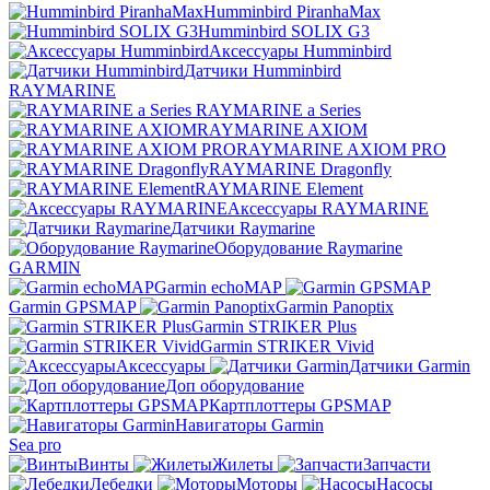
Humminbird PiranhaMax
Humminbird SOLIX G3
Аксессуары Humminbird
Датчики Humminbird
RAYMARINE
RAYMARINE a Series
RAYMARINE AXIOM
RAYMARINE AXIOM PRO
RAYMARINE Dragonfly
RAYMARINE Element
Аксессуары RAYMARINE
Датчики Raymarine
Оборудование Raymarine
GARMIN
Garmin echoMAP
Garmin GPSMAP
Garmin Panoptix
Garmin STRIKER Plus
Garmin STRIKER Vivid
Аксессуары
Датчики Garmin
Доп оборудование
Картплоттеры GPSMAP
Навигаторы Garmin
Sea pro
Винты
Жилеты
Запчасти
Лебедки
Моторы
Насосы