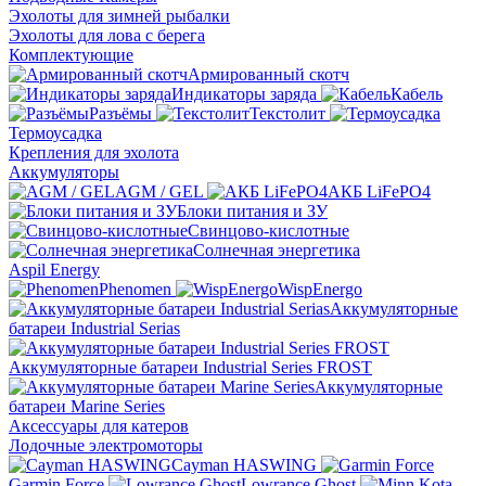
Эхолоты для зимней рыбалки
Эхолоты для лова с берега
Комплектующие
Армированный скотч
Индикаторы заряда
Кабель
Разъёмы
Текстолит
Термоусадка
Крепления для эхолота
Аккумуляторы
AGM / GEL
АКБ LiFePO4
Блоки питания и ЗУ
Свинцово-кислотные
Солнечная энергетика
Aspil Energy
Phenomen
WispEnergo
Аккумуляторные
батареи Industrial Serias
Аккумуляторные батареи Industrial Series FROST
Аккумуляторные
батареи Marine Series
Аксессуары для катеров
Лодочные электромоторы
Cayman HASWING
Garmin Force
Lowrance Ghost