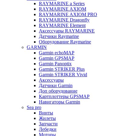
RAYMARINE a Series
RAYMARINE AXIOM
RAYMARINE AXIOM PRO
RAYMARINE Dragonfly
RAYMARINE Element
Аксессуары RAYMARINE
Датчики Raymarine
Оборудование Raymarine
GARMIN
Garmin echoMAP
Garmin GPSMAP
Garmin Panoptix
Garmin STRIKER Plus
Garmin STRIKER Vivid
Аксессуары
Датчики Garmin
Доп оборудование
Картплоттеры GPSMAP
Навигаторы Garmin
Sea pro
Винты
Жилеты
Запчасти
Лебедки
Моторы