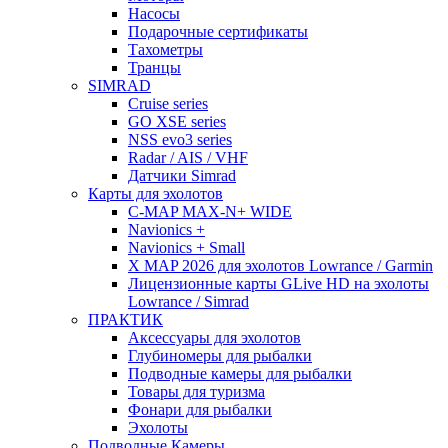
Насосы
Подарочные сертификаты
Тахометры
Транцы
SIMRAD
Cruise series
GO XSE series
NSS evo3 series
Radar / AIS / VHF
Датчики Simrad
Карты для эхолотов
C-MAP MAX-N+ WIDE
Navionics +
Navionics + Small
X MAP 2026 для эхолотов Lowrance / Garmin
Лицензионные карты GLive HD на эхолоты
Lowrance / Simrad
ПРАКТИК
Аксессуары для эхолотов
Глубиномеры для рыбалки
Подводные камеры для рыбалки
Товары для туризма
Фонари для рыбалки
Эхолоты
Подводные Камеры