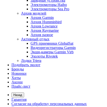
Зарядные устройства
Электромоторы Haibo
Электромоторы Sea Pro
Архив моделей
Архив Garmin
Архив Humminbird
Архив Lowrance
Архив Raymarine
Архив разное
Активный отдых
GPS приемники GlobalSat
Видеорегистраторы Garmin
Экшн-камеры Garmin Virb
Эхолоты Rivotek
Лодки Triera
Подобрать эхолот
Бренды
Новинки
Хиты
Акции
Прайс-лист
Назад
Гарантия
Согласие на обработку персональных данных