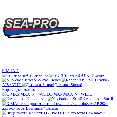
SIMRAD
Cruise series
GO XSE series
NSS evo3 series
Radar /
AIS / VHF
Датчики Simrad
Карты для эхолотов
C-MAP MAX-N+ WIDE
Navionics +
Navionics + Small
X MAP 2026
для эхолотов Lowrance / Garmin