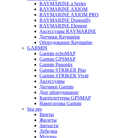
RAYMARINE a Series
RAYMARINE AXIOM
RAYMARINE AXIOM PRO
RAYMARINE Dragonfly
RAYMARINE Element
Аксессуары RAYMARINE
Датчики Raymarine
Оборудование Raymarine
GARMIN
Garmin echoMAP
Garmin GPSMAP
Garmin Panoptix
Garmin STRIKER Plus
Garmin STRIKER Vivid
Аксессуары
Датчики Garmin
Доп оборудование
Картплоттеры GPSMAP
Навигаторы Garmin
Sea pro
Винты
Жилеты
Запчасти
Лебедки
Моторы