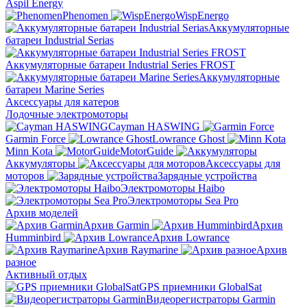
Aspil Energy
Phenomen
WispEnergo
Аккумуляторные
батареи Industrial Serias
Аккумуляторные батареи Industrial Series FROST
Аккумуляторные
батареи Marine Series
Аксессуары для катеров
Лодочные электромоторы
Cayman HASWING
Garmin Force
Lowrance Ghost
Minn Kota
MotorGuide
Аккумуляторы
Аксессуары для
моторов
Зарядные устройства
Электромоторы Haibo
Электромоторы Sea Pro
Архив моделей
Архив Garmin
Архив
Humminbird
Архив Lowrance
Архив Raymarine
Архив
разное
Активный отдых
GPS приемники GlobalSat
Видеорегистраторы Garmin