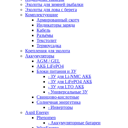
Эхолоты для зимней рыбалки
Эхолоты для лова с берега
Комплектующие
Армированный скотч
Индикаторы заряда
Кабель
Разъёмы
Текстолит
Термоусадка
Крепления для эхолота
Аккумуляторы
AGM / GEL
АКБ LiFePO4
Блоки питания и ЗУ
- ЗУ для Li-NMC АКБ
- ЗУ для LiFePO4 АКБ
- ЗУ для LTO АКБ
- Универсальные ЗУ
Свинцово-кислотные
Солнечная энергетика
- Инверторы
Aspil Energy
Phenomen
- Аккумуляторные батареи
WispEnergo