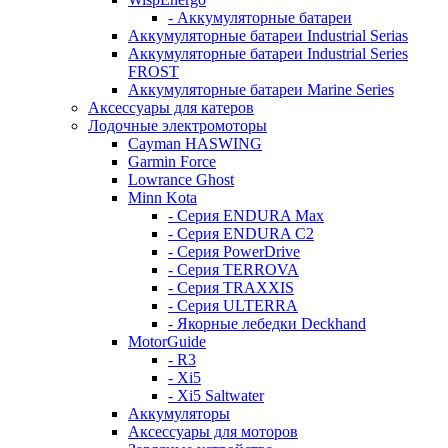
- Аккумуляторные батареи
Аккумуляторные батареи Industrial Serias
Аккумуляторные батареи Industrial Series
FROST
Аккумуляторные батареи Marine Series
Аксессуары для катеров
Лодочные электромоторы
Cayman HASWING
Garmin Force
Lowrance Ghost
Minn Kota
- Серия ENDURA Max
- Серия ENDURA C2
- Серия PowerDrive
- Серия TERROVA
- Серия TRAXXIS
- Серия ULTERRA
- Якорные лебедки Deckhand
MotorGuide
- R3
- Xi5
- Xi5 Saltwater
Аккумуляторы
Аксессуары для моторов