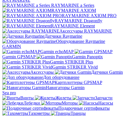
RAYMARINE
RAYMARINE a Series
RAYMARINE AXIOM
RAYMARINE AXIOM PRO
RAYMARINE Dragonfly
RAYMARINE Element
Аксессуары RAYMARINE
Датчики Raymarine
Оборудование Raymarine
GARMIN
Garmin echoMAP
Garmin GPSMAP
Garmin Panoptix
Garmin STRIKER Plus
Garmin STRIKER Vivid
Аксессуары
Датчики Garmin
Доп оборудование
Картплоттеры GPSMAP
Навигаторы Garmin
Sea pro
Винты
Жилеты
Запчасти
Лебедки
Моторы
Насосы
Подарочные сертификаты
Тахометры
Транцы