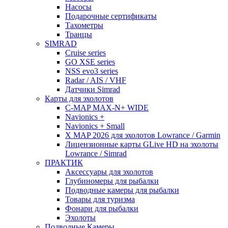
Насосы
Подарочные сертификаты
Тахометры
Транцы
SIMRAD
Cruise series
GO XSE series
NSS evo3 series
Radar / AIS / VHF
Датчики Simrad
Карты для эхолотов
C-MAP MAX-N+ WIDE
Navionics +
Navionics + Small
X MAP 2026 для эхолотов Lowrance / Garmin
Лицензионные карты GLive HD на эхолоты
Lowrance / Simrad
ПРАКТИК
Аксессуары для эхолотов
Глубиномеры для рыбалки
Подводные камеры для рыбалки
Товары для туризма
Фонари для рыбалки
Эхолоты
Подводные Камеры