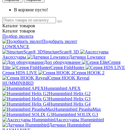
В корзине пусто!
Каталог
товаров
Каталог
товаров
Подбор эхолота
Подобрать эхолот
LOWRANCE
StructureScan® 3D
Аксессуары
Датчики Lowrance
Доп оборудование
Серия
Elite
Серия FishHunter
Серия HDS LIVE
Серия HOOK 2
Серия HOOK Reveal
HUMMINBIRD
Humminbird APEX
Humminbird Helix G2
Humminbird Helix G3
Humminbird Helix G4
Humminbird PiranhaMax
Humminbird SOLIX G3
Аксессуары Humminbird
Датчики Humminbird