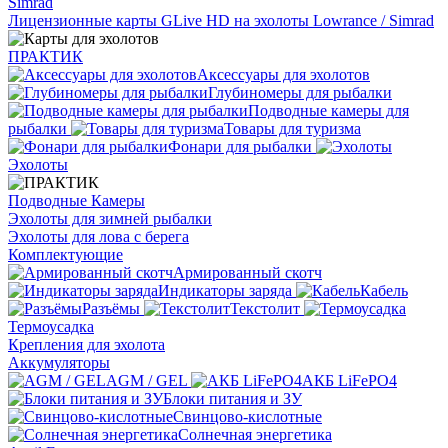
Лицензионные карты GLive HD на эхолоты Lowrance / Simrad
ПРАКТИК
Аксессуары для эхолотов
Глубиномеры для рыбалки
Подводные камеры для
рыбалки
Товары для туризма
Фонари для рыбалки
Эхолоты
Подводные Камеры
Эхолоты для зимней рыбалки
Эхолоты для лова с берега
Комплектующие
Армированный скотч
Индикаторы заряда
Кабель
Разъёмы
Текстолит
Термоусадка
Крепления для эхолота
Аккумуляторы
AGM / GEL
АКБ LiFePO4
Блоки питания и ЗУ
Свинцово-кислотные
Солнечная энергетика