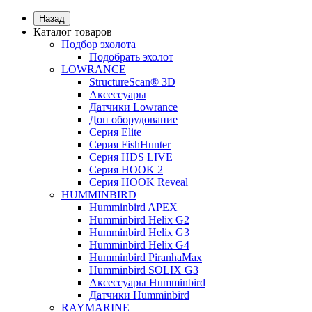
Назад
Каталог товаров
Подбор эхолота
Подобрать эхолот
LOWRANCE
StructureScan® 3D
Аксессуары
Датчики Lowrance
Доп оборудование
Серия Elite
Серия FishHunter
Серия HDS LIVE
Серия HOOK 2
Серия HOOK Reveal
HUMMINBIRD
Humminbird APEX
Humminbird Helix G2
Humminbird Helix G3
Humminbird Helix G4
Humminbird PiranhaMax
Humminbird SOLIX G3
Аксессуары Humminbird
Датчики Humminbird
RAYMARINE