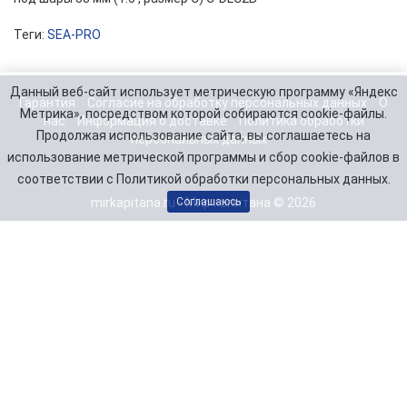
Теги:
SEA-PRO
Данный веб-сайт использует метрическую программу «Яндекс
Гарантия
Согласие на обработку персональных данных
О
Метрика», посредством которой собираются cookie-файлы.
нас
Информация о доставке
Политика обработки
Продолжая использование сайта, вы соглашаетесь на
персональных данных
использование метрической программы и сбор cookie-файлов в
соответствии с Политикой обработки персональных данных.
mirkapitana.ru - Мир капитана © 2026
Соглашаюсь
Telegram
Заказать звонок
8(846) 99-000-75
8(917) 11-000-14