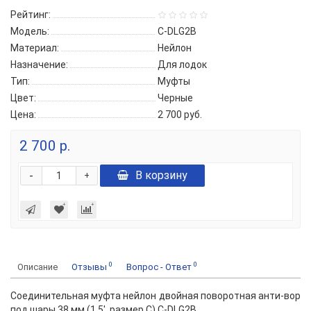
Рейтинг:
Модель:
C-DLG2B
Материал:
Нейлон
Назначение:
Для лодок
Тип:
Муфты
Цвет:
Черные
Цена:
2 700 руб.
2 700 р.
-
В корзину
+
0
0
Описание
Отзывы
Вопрос - Ответ
Соединительная муфта нейлон двойная поворотная анти-вор
под шары 38 мм (1.5', размер C) C-DLG2В