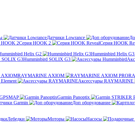
ы
Датчики Lowrance
До
Серия HOOK 2
Серия HOOK Rev
Humminbird Helix G2
Humminbird Helix G3
Humminbird SOLIX G3
Акс
RAYMARINE AXIOM
RA
Element
Аксессуары RAYMARINE
 GPSMAP
Garmin Panoptix
тчики Garmin
Доп оборудование
Лебедки
Моторы
Насосы