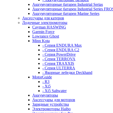
Аккумуляторные батареи Industrial Serias
Аккумуляторные батареи Industrial Series FR
Аккумуляторные батареи Marine Series
Аксессуары для катеров
Лодочные электромоторы
Cayman HASWING
Garmin Force
Lowrance Ghost
Minn Kota
- Серия ENDURA Max
- Серия ENDURA C2
- Серия PowerDrive
- Серия TERROVA
- Серия TRAXXIS
- Серия ULTERRA
- Якорные лебедки Deckhand
MotorGuide
- R3
- Xi5
- Xi5 Saltwater
Аккумуляторы
Аксессуары для моторов
Зарядные устройства
Электромоторы Haibo