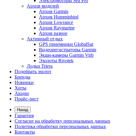
Электромоторы Sea Pro
Архив моделей
Архив Garmin
Архив Humminbird
Архив Lowrance
Архив Raymarine
Архив разное
Активный отдых
GPS приемники GlobalSat
Видеорегистраторы Garmin
Экшн-камеры Garmin Virb
Эхолоты Rivotek
Лодки Triera
Подобрать эхолот
Бренды
Новинки
Хиты
Акции
Прайс-лист
Назад
Гарантия
Согласие на обработку персональных данных
Политика обработки персональных данных
Контакты