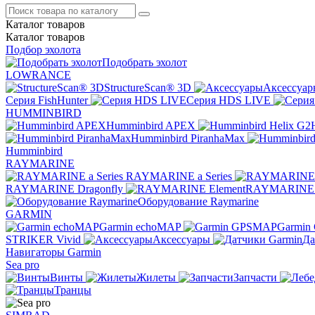
Каталог
товаров
Каталог
товаров
Подбор эхолота
Подобрать эхолот
LOWRANCE
StructureScan® 3D
Аксессуар
Серия FishHunter
Серия HDS LIVE
HUMMINBIRD
Humminbird APEX
Humminbird PiranhaMax
Humminbird
RAYMARINE
RAYMARINE a Series
RAYMARINE Dragonfly
RAYMARINE 
Оборудование Raymarine
GARMIN
Garmin echoMAP
Garmin
STRIKER Vivid
Аксессуары
Да
Навигаторы Garmin
Sea pro
Винты
Жилеты
Запчасти
Транцы