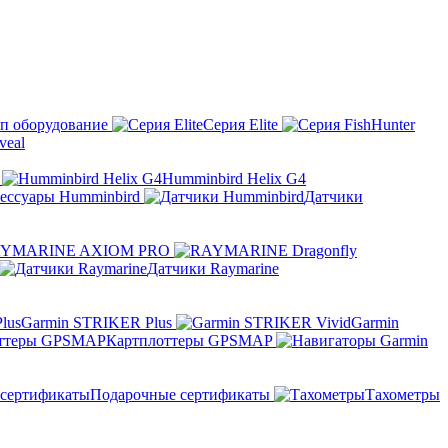
п оборудование
Серия Elite
eal
Humminbird Helix G4
ессуары Humminbird
Датчики
YMARINE AXIOM PRO
Датчики Raymarine
Garmin STRIKER Plus
Garmin
Картплоттеры GPSMAP
Подарочные сертификаты
Тахометры