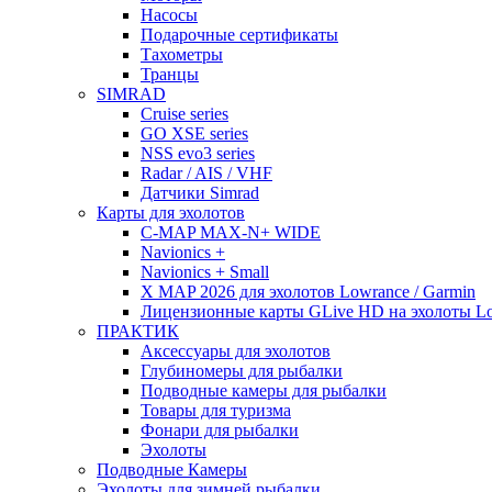
Насосы
Подарочные сертификаты
Тахометры
Транцы
SIMRAD
Cruise series
GO XSE series
NSS evo3 series
Radar / AIS / VHF
Датчики Simrad
Карты для эхолотов
C-MAP MAX-N+ WIDE
Navionics +
Navionics + Small
X MAP 2026 для эхолотов Lowrance / Garmin
Лицензионные карты GLive HD на эхолоты Low
ПРАКТИК
Аксессуары для эхолотов
Глубиномеры для рыбалки
Подводные камеры для рыбалки
Товары для туризма
Фонари для рыбалки
Эхолоты
Подводные Камеры
Эхолоты для зимней рыбалки