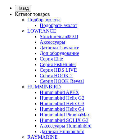
Назад
Каталог товаров
Подбор эхолота
Подобрать эхолот
LOWRANCE
StructureScan® 3D
Аксессуары
Датчики Lowrance
Доп оборудование
Серия Elite
Серия FishHunter
Серия HDS LIVE
Серия HOOK 2
Серия HOOK Reveal
HUMMINBIRD
Humminbird APEX
Humminbird Helix G2
Humminbird Helix G3
Humminbird Helix G4
Humminbird PiranhaMax
Humminbird SOLIX G3
Аксессуары Humminbird
Датчики Humminbird
RAYMARINE