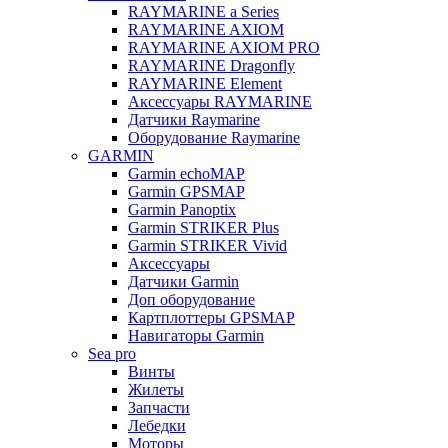
RAYMARINE a Series
RAYMARINE AXIOM
RAYMARINE AXIOM PRO
RAYMARINE Dragonfly
RAYMARINE Element
Аксессуары RAYMARINE
Датчики Raymarine
Оборудование Raymarine
GARMIN
Garmin echoMAP
Garmin GPSMAP
Garmin Panoptix
Garmin STRIKER Plus
Garmin STRIKER Vivid
Аксессуары
Датчики Garmin
Доп оборудование
Картплоттеры GPSMAP
Навигаторы Garmin
Sea pro
Винты
Жилеты
Запчасти
Лебедки
Моторы