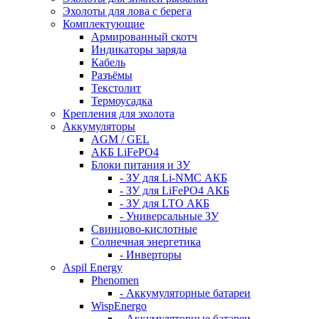
Эхолоты для лова с берега
Комплектующие
Армированный скотч
Индикаторы заряда
Кабель
Разъёмы
Текстолит
Термоусадка
Крепления для эхолота
Аккумуляторы
AGM / GEL
АКБ LiFePO4
Блоки питания и ЗУ
- ЗУ для Li-NMC АКБ
- ЗУ для LiFePO4 АКБ
- ЗУ для LTO АКБ
- Универсальные ЗУ
Свинцово-кислотные
Солнечная энергетика
- Инверторы
Aspil Energy
Phenomen
- Аккумуляторные батареи
WispEnergo
- Аккумуляторные батареи