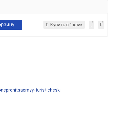
орзину
Купить в 1 клик
nepronitsaemyy-turisticheski...