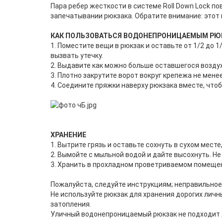
Пара ребер жесткости в системе Roll Down Lock 
запечатывании рюкзака. Обратите внимание: этот 
КАК ПОЛЬЗОВАТЬСЯ ВОДОНЕПРОНИЦАЕМЫМ РЮ
1. Поместите вещи в рюкзак и оставьте от 1/2 до 
вызвать утечку.
2. Выдавите как можно больше оставшегося воздух
3. Плотно закрутите ворот вокруг крепежа не менее 
4. Соедините пряжки наверху рюкзака вместе, чтоб
ХРАНЕНИЕ
1. Вытрите грязь и оставьте сохнуть в сухом мест
2. Вымойте с мыльной водой и дайте высохнуть. Н
3. Хранить в прохладном проветриваемом помеще
Пожалуйста, следуйте инструкциям; неправильное
Не используйте рюкзак для хранения дорогих лич
затопления.
Уличный водонепроницаемый рюкзак не подходит д