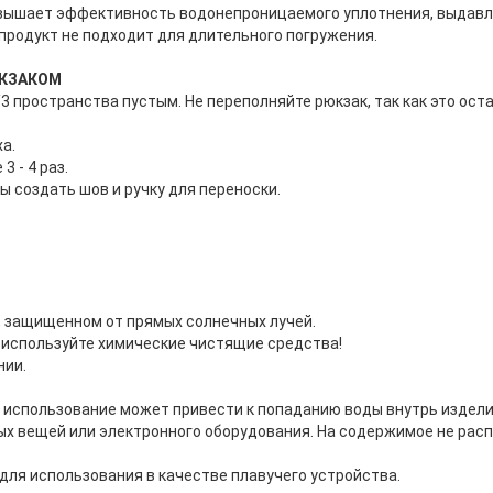
повышает эффективность водонепроницаемого уплотнения, выдавл
продукт не подходит для длительного погружения.
КЗАКОМ
1/3 пространства пустым. Не переполняйте рюкзак, так как это ос
а.
3 - 4 раз.
ы создать шов и ручку для переноски.
е, защищенном от прямых солнечных лучей.
е используйте химические чистящие средства!
нии.
 использование может привести к попаданию воды внутрь издели
ных вещей или электронного оборудования. На содержимое не рас
ля использования в качестве плавучего устройства.