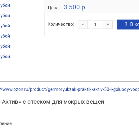
3 500 р.
Цена:
-
В к
Количество:
+
//www.ozon.ru/product/germoryukzak-praktik-aktiv-50-l-goluboy-vodo
Актив» с отсеком для мокрых вещей
ление