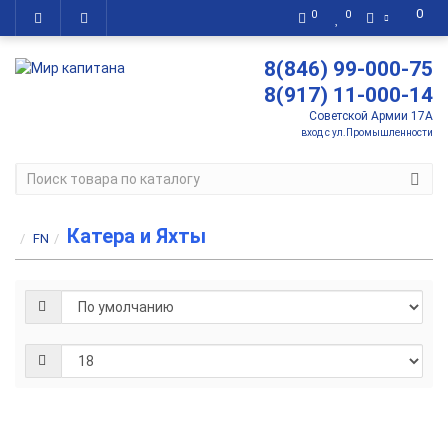
0
0
0
8(846) 99-000-75
8(917) 11-000-14
Советской Армии 17А
вход с ул.Промышленности
Катера и Яхты
FN
Albakore
470 Fish