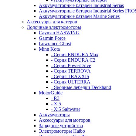
Аккумуляторные батареи Industrial Serias
Аккумуляторные батареи Industrial Series FR
Аккумуляторные батареи Marine Series
Аксессуары для катеров
Лодочные электромоторы
Cayman HASWING
Garmin Force
Lowrance Ghost
Minn Kota
- Серия ENDURA Max
- Серия ENDURA C2
- Серия PowerDrive
- Серия TERROVA
- Серия TRAXXIS
- Серия ULTERRA
- Якорные лебедки Deckhand
MotorGuide
- R3
- Xi5
- Xi5 Saltwater
Аккумуляторы
Аксессуары для моторов
Зарядные устройства
Электромоторы Haibo