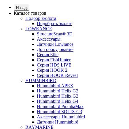
Назад
Каталог товаров
Подбор эхолота
Подобрать эхолот
LOWRANCE
StructureScan® 3D
Аксессуары
Датчики Lowrance
Доп оборудование
Серия Elite
Серия FishHunter
Серия HDS LIVE
Серия HOOK 2
Серия HOOK Reveal
HUMMINBIRD
Humminbird APEX
Humminbird Helix G2
Humminbird Helix G3
Humminbird Helix G4
Humminbird PiranhaMax
Humminbird SOLIX G3
Аксессуары Humminbird
Датчики Humminbird
RAYMARINE