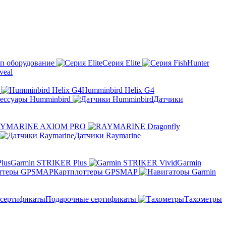
п оборудование
Серия Elite
eal
Humminbird Helix G4
ессуары Humminbird
Датчики
YMARINE AXIOM PRO
Датчики Raymarine
Garmin STRIKER Plus
Garmin
Картплоттеры GPSMAP
Подарочные сертификаты
Тахометры