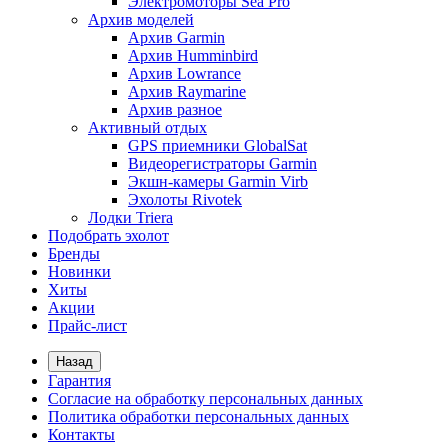
Электромоторы Sea Pro
Архив моделей
Архив Garmin
Архив Humminbird
Архив Lowrance
Архив Raymarine
Архив разное
Активный отдых
GPS приемники GlobalSat
Видеорегистраторы Garmin
Экшн-камеры Garmin Virb
Эхолоты Rivotek
Лодки Triera
Подобрать эхолот
Бренды
Новинки
Хиты
Акции
Прайс-лист
Назад
Гарантия
Согласие на обработку персональных данных
Политика обработки персональных данных
Контакты