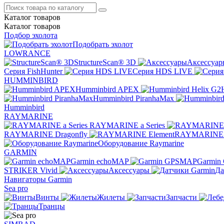
Каталог
товаров
Каталог
товаров
Подбор эхолота
Подобрать эхолот
LOWRANCE
StructureScan® 3D
Аксессуар
Серия FishHunter
Серия HDS LIVE
HUMMINBIRD
Humminbird APEX
Humminbird PiranhaMax
Humminbird
RAYMARINE
RAYMARINE a Series
RAYMARINE Dragonfly
RAYMARINE 
Оборудование Raymarine
GARMIN
Garmin echoMAP
Garmin
STRIKER Vivid
Аксессуары
Да
Навигаторы Garmin
Sea pro
Винты
Жилеты
Запчасти
Транцы