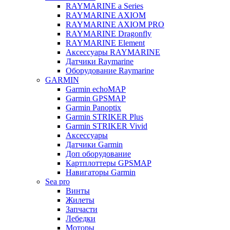
RAYMARINE a Series
RAYMARINE AXIOM
RAYMARINE AXIOM PRO
RAYMARINE Dragonfly
RAYMARINE Element
Аксессуары RAYMARINE
Датчики Raymarine
Оборудование Raymarine
GARMIN
Garmin echoMAP
Garmin GPSMAP
Garmin Panoptix
Garmin STRIKER Plus
Garmin STRIKER Vivid
Аксессуары
Датчики Garmin
Доп оборудование
Картплоттеры GPSMAP
Навигаторы Garmin
Sea pro
Винты
Жилеты
Запчасти
Лебедки
Моторы