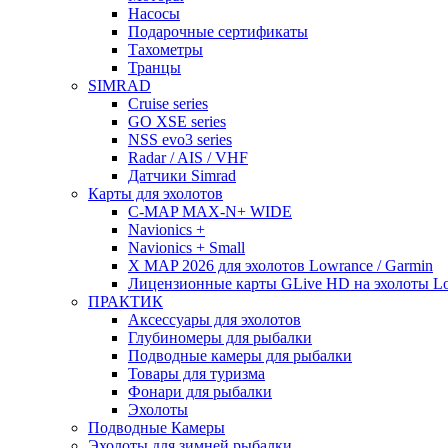
Насосы
Подарочные сертификаты
Тахометры
Транцы
SIMRAD
Cruise series
GO XSE series
NSS evo3 series
Radar / AIS / VHF
Датчики Simrad
Карты для эхолотов
C-MAP MAX-N+ WIDE
Navionics +
Navionics + Small
X MAP 2026 для эхолотов Lowrance / Garmin
Лицензионные карты GLive HD на эхолоты Low
ПРАКТИК
Аксессуары для эхолотов
Глубиномеры для рыбалки
Подводные камеры для рыбалки
Товары для туризма
Фонари для рыбалки
Эхолоты
Подводные Камеры
Эхолоты для зимней рыбалки