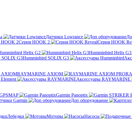
ы
Датчики Lowrance
До
Серия HOOK 2
Серия HOOK Rev
Humminbird Helix G2
Humminbird Helix G3
Humminbird SOLIX G3
Акс
RAYMARINE AXIOM
RA
Element
Аксессуары RAYMARINE
 GPSMAP
Garmin Panoptix
тчики Garmin
Доп оборудование
Лебедки
Моторы
Насосы