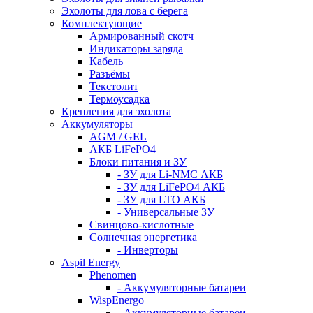
Эхолоты для лова с берега
Комплектующие
Армированный скотч
Индикаторы заряда
Кабель
Разъёмы
Текстолит
Термоусадка
Крепления для эхолота
Аккумуляторы
AGM / GEL
АКБ LiFePO4
Блоки питания и ЗУ
- ЗУ для Li-NMC АКБ
- ЗУ для LiFePO4 АКБ
- ЗУ для LTO АКБ
- Универсальные ЗУ
Свинцово-кислотные
Солнечная энергетика
- Инверторы
Aspil Energy
Phenomen
- Аккумуляторные батареи
WispEnergo
- Аккумуляторные батареи