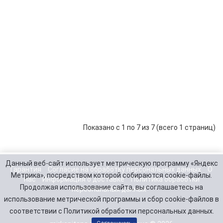
Sola
MPP
25 190 р.
-
В корзину
+
100/
Сол
кон
Vict
Sma
Sola
MPP
36 040 р.
-
В корзину
+
150/
Показано с 1 по 7 из 7 (всего 1 страниц)
Данный веб-сайт использует метрическую программу «Яндекс
Гарантия
Согласие на обработку персональных данных
О
Метрика», посредством которой собираются cookie-файлы.
нас
Информация о доставке
Политика обработки
Продолжая использование сайта, вы соглашаетесь на
персональных данных
использование метрической программы и сбор cookie-файлов в
соответствии с Политикой обработки персональных данных.