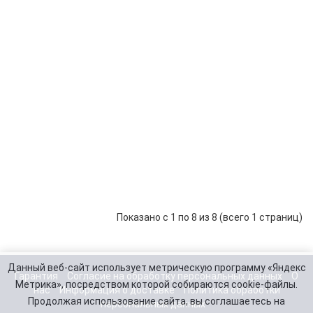
Инвертор
Sterling
Power
219 870 р.
-
В корзину
+
SIB245000
Инвертор
Sterling
Power
48 520 р.
-
В корзину
+
SIBR241000
Инвертор
Sterling
Power
81 110 р.
-
В корзину
+
SIBR242200
Показано с 1 по 8 из 8 (всего 1 страниц)
Данный веб-сайт использует метрическую программу «Яндекс
Гарантия
Согласие на обработку персональных данных
О
Метрика», посредством которой собираются cookie-файлы.
нас
Информация о доставке
Политика обработки
Продолжая использование сайта, вы соглашаетесь на
персональных данных