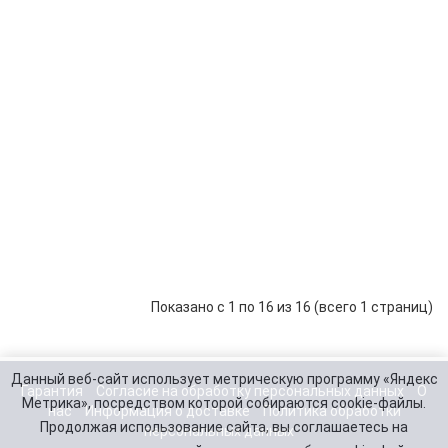
Инвертор
Sterling
Power
83 540 р.
-
В корзину
+
SIBR122200
Инвертор
Sterling
Power
48 520 р.
-
В корзину
+
SIBR241000
Инвертор
Sterling
Power
81 110 р.
-
В корзину
+
SIBR242200
Показано с 1 по 16 из 16 (всего 1 страниц)
Данный веб-сайт использует метрическую программу «Яндекс
Гарантия
Согласие на обработку персональных данных
О
Метрика», посредством которой собираются cookie-файлы.
нас
Информация о доставке
Политика обработки
Продолжая использование сайта, вы соглашаетесь на
персональных данных