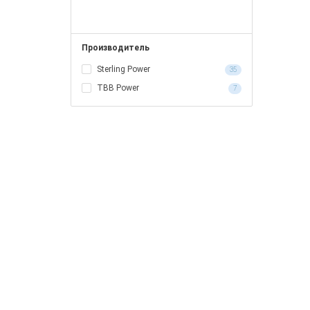
Производитель
Sterling Power
35
TBB Power
7