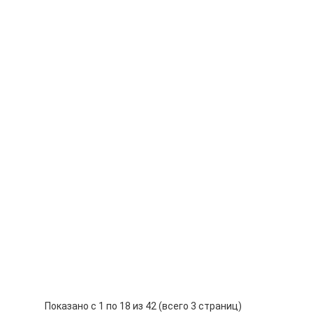
тройство Sterling Power BB1260
 Power BB 1260. Номинальное входное и выходное
 р.
-
В корзину
+
тройство Sterling Power BB1270
 Power BB1270. Предназначено для зарядки
 р.
-
В корзину
+
е устройство Sterling Power BBW
устройство Sterling Power BBW123630.
 р.
-
В корзину
+
Показано с 1 по 18 из 42 (всего 3 страниц)