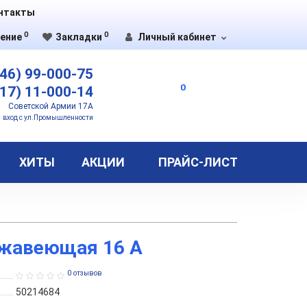
нтакты
0
0
ение
Закладки
Личный кабинет
46) 99-000-75
0
17) 11-000-14
Советской Армии 17А
вход с ул.Промышленности
ХИТЫ
АКЦИИ
ПРАЙС-ЛИСТ
ржавеющая 16 А
0 отзывов
50214684