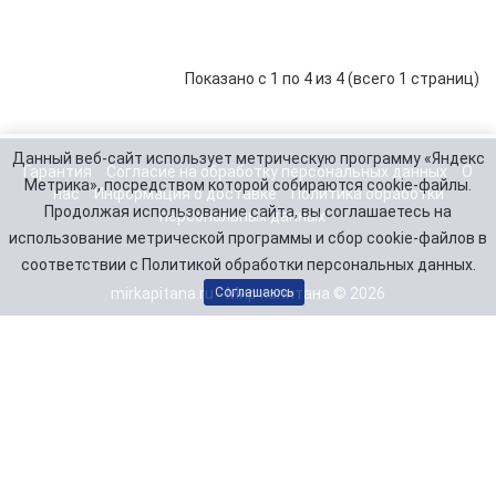
6 900 р.
-
В корзину
+
Smart
Показано с 1 по 4 из 4 (всего 1 страниц)
Данный веб-сайт использует метрическую программу «Яндекс
Гарантия
Согласие на обработку персональных данных
О
Метрика», посредством которой собираются cookie-файлы.
нас
Информация о доставке
Политика обработки
Продолжая использование сайта, вы соглашаетесь на
персональных данных
использование метрической программы и сбор cookie-файлов в
соответствии с Политикой обработки персональных данных.
mirkapitana.ru - Мир капитана © 2026
Соглашаюсь
Telegram
Заказать звонок