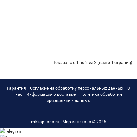
Sterling
Power
63 570 р.
-
В корзину
+
PS121500
Инвертор
Sterling
Power
65 780 р.
-
В корзину
+
SIBR241600
Показано с 1 по 2 из 2 (всего 1 страниц)
Гарантия
Согласие на обработку персональных данных
О
нас
Информация о доставке
Политика обработки
персональных данных
mirkapitana.ru - Мир капитана © 2026