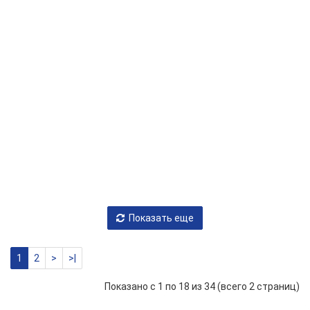
Перек
аккум
Blue
Sea
HD-
16 390 р.
-
+
Series
В корзину
3000
Перек
аккум
Blue
Sea
HD-
18 740 р.
-
+
Series
В корзину
3001
Показать еще
1
2
>
>|
Показано с 1 по 18 из 34 (всего 2 страниц)