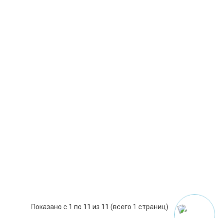
-
+
wer VSRB80
Power VSRB 80. Объединяет две независимых
 р.
-
В корзину
+
wer VSR 160
 VSR 160. Объединяет две независимых батареи
 р.
-
В корзину
+
кумуляторов Sterling Power IFR2450
g Power IFR2450 . Рабочее напряжение 12 Вольт.
 р.
-
В корзину
+
Показано с 1 по 11 из 11 (всего 1 страниц)