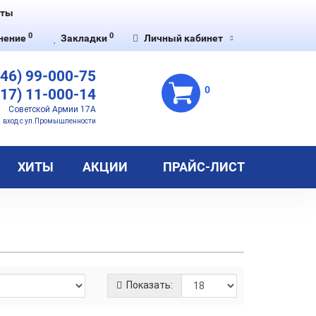
кты
0
0
нение
Закладки
Личный кабинет
846) 99-000-75
0
917) 11-000-14
Советской Армии 17А
вход с ул.Промышленности
ХИТЫ
АКЦИИ
ПРАЙС-ЛИСТ
Показать: