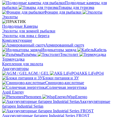
Подводные камеры для
рыбалки
Товары для туризма
Фонари для рыбалки
Эхолоты
Подводные Камеры
Эхолоты для зимней рыбалки
Эхолоты для лова с берега
Комплектующие
Армированный скотч
Индикаторы заряда
Кабель
Разъёмы
Текстолит
Термоусадка
Крепления для эхолота
Аккумуляторы
AGM / GEL
АКБ LiFePO4
Блоки питания и ЗУ
Свинцово-кислотные
Солнечная энергетика
Aspil Energy
Phenomen
WispEnergo
Аккумуляторные
батареи Industrial Serias
Аккумуляторные батареи Industrial Series FROST