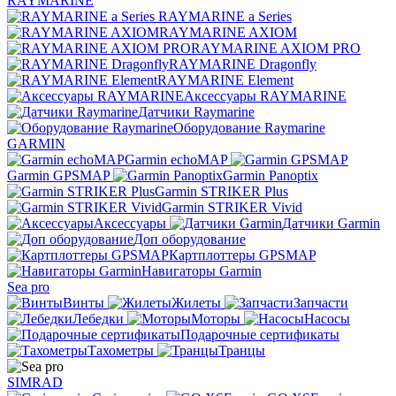
RAYMARINE
RAYMARINE a Series
RAYMARINE AXIOM
RAYMARINE AXIOM PRO
RAYMARINE Dragonfly
RAYMARINE Element
Аксессуары RAYMARINE
Датчики Raymarine
Оборудование Raymarine
GARMIN
Garmin echoMAP
Garmin GPSMAP
Garmin Panoptix
Garmin STRIKER Plus
Garmin STRIKER Vivid
Аксессуары
Датчики Garmin
Доп оборудование
Картплоттеры GPSMAP
Навигаторы Garmin
Sea pro
Винты
Жилеты
Запчасти
Лебедки
Моторы
Насосы
Подарочные сертификаты
Тахометры
Транцы
SIMRAD