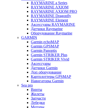
RAYMARINE a Series
RAYMARINE AXIOM
RAYMARINE AXIOM PRO
RAYMARINE Dragonfly
RAYMARINE Element
Аксессуары RAYMARINE
Датчики Raymarine
Оборудование Raymarine
GARMIN
Garmin echoMAP
Garmin GPSMAP
Garmin Panoptix
Garmin STRIKER Plus
Garmin STRIKER Vivid
Аксессуары
Датчики Garmin
Доп оборудование
Картплоттеры GPSMAP
Навигаторы Garmin
Sea pro
Винты
Жилеты
Запчасти
Лебедки
Моторы