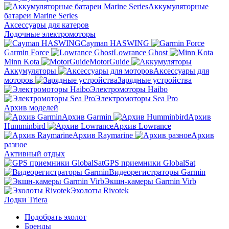
Аккумуляторные
батареи Marine Series
Аксессуары для катеров
Лодочные электромоторы
Cayman HASWING
Garmin Force
Lowrance Ghost
Minn Kota
MotorGuide
Аккумуляторы
Аксессуары для
моторов
Зарядные устройства
Электромоторы Haibo
Электромоторы Sea Pro
Архив моделей
Архив Garmin
Архив
Humminbird
Архив Lowrance
Архив Raymarine
Архив
разное
Активный отдых
GPS приемники GlobalSat
Видеорегистраторы Garmin
Экшн-камеры Garmin Virb
Эхолоты Rivotek
Лодки Triera
Подобрать эхолот
Бренды