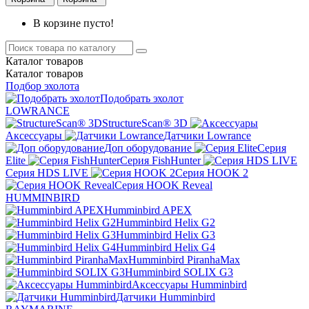
В корзине пусто!
Каталог
товаров
Каталог
товаров
Подбор эхолота
Подобрать эхолот
LOWRANCE
StructureScan® 3D
Аксессуары
Датчики Lowrance
Доп оборудование
Серия
Elite
Серия FishHunter
Серия HDS LIVE
Серия HOOK 2
Серия HOOK Reveal
HUMMINBIRD
Humminbird APEX
Humminbird Helix G2
Humminbird Helix G3
Humminbird Helix G4
Humminbird PiranhaMax
Humminbird SOLIX G3
Аксессуары Humminbird
Датчики Humminbird