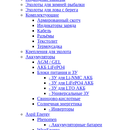
Эхолоты для зимней рыбалки
Эхолоты для лова с берега
Комплектующие
Армированный скотч
Индикаторы заряда
Кабель
Разъёмы
Текстолит
Термоусадка
Крепления для эхолота
Аккумуляторы
AGM / GEL
АКБ LiFePO4
Блоки питания и ЗУ
- ЗУ для Li-NMC АКБ
- ЗУ для LiFePO4 АКБ
- ЗУ для LTO АКБ
- Универсальные ЗУ
Свинцово-кислотные
Солнечная энергетика
- Инверторы
Aspil Energy
Phenomen
- Аккумуляторные батареи
WispEnergo