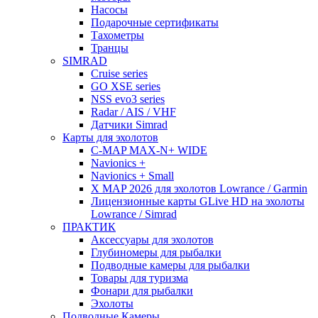
Насосы
Подарочные сертификаты
Тахометры
Транцы
SIMRAD
Cruise series
GO XSE series
NSS evo3 series
Radar / AIS / VHF
Датчики Simrad
Карты для эхолотов
C-MAP MAX-N+ WIDE
Navionics +
Navionics + Small
X MAP 2026 для эхолотов Lowrance / Garmin
Лицензионные карты GLive HD на эхолоты
Lowrance / Simrad
ПРАКТИК
Аксессуары для эхолотов
Глубиномеры для рыбалки
Подводные камеры для рыбалки
Товары для туризма
Фонари для рыбалки
Эхолоты
Подводные Камеры