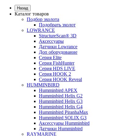
Назад
Каталог товаров
Подбор эхолота
Подобрать эхолот
LOWRANCE
StructureScan® 3D
Аксессуары
Датчики Lowrance
Доп оборудование
Серия Elite
Серия FishHunter
Серия HDS LIVE
Серия HOOK 2
Серия HOOK Reveal
HUMMINBIRD
Humminbird APEX
Humminbird Helix G2
Humminbird Helix G3
Humminbird Helix G4
Humminbird PiranhaMax
Humminbird SOLIX G3
Аксессуары Humminbird
Датчики Humminbird
RAYMARINE