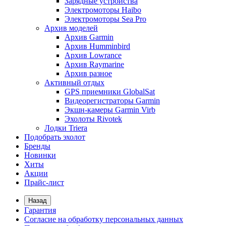
Зарядные устройства
Электромоторы Haibo
Электромоторы Sea Pro
Архив моделей
Архив Garmin
Архив Humminbird
Архив Lowrance
Архив Raymarine
Архив разное
Активный отдых
GPS приемники GlobalSat
Видеорегистраторы Garmin
Экшн-камеры Garmin Virb
Эхолоты Rivotek
Лодки Triera
Подобрать эхолот
Бренды
Новинки
Хиты
Акции
Прайс-лист
Назад
Гарантия
Согласие на обработку персональных данных